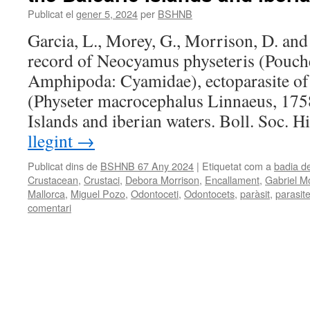
Publicat el
gener 5, 2024
per
BSHNB
Garcia, L., Morey, G., Morrison, D. and
record of Neocyamus physeteris (Pouche
Amphipoda: Cyamidae), ectoparasite of
(Physeter macrocephalus Linnaeus, 1758
Islands and iberian waters. Boll. Soc. H
llegint
→
Publicat dins de
BSHNB 67 Any 2024
|
Etiquetat com a
badia d
Crustacean
,
Crustaci
,
Debora Morrison
,
Encallament
,
Gabriel M
Mallorca
,
Miguel Pozo
,
Odontoceti
,
Odontocets
,
paràsit
,
parasit
comentari