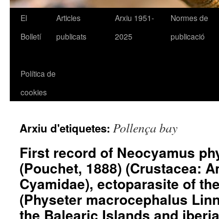
El
Articles
Arxiu 1951-
Normes de
Bolletí
publicats
2025
publicació
Política de
cookies
Pollença bay
Arxiu d'etiquetes:
First record of Neocyamus ph
(Pouchet, 1888) (Crustacea: 
Cyamidae), ectoparasite of th
(Physeter macrocephalus Linn
the Balearic Islands and iberi