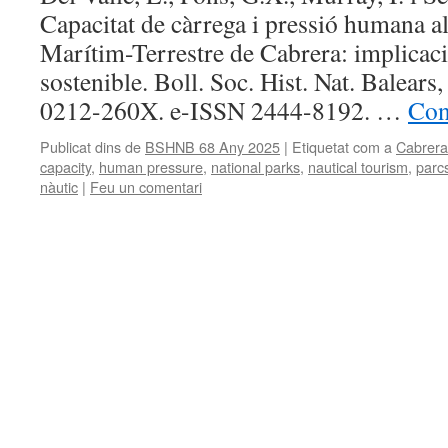
Capacitat de càrrega i pressió humana a
Marítim-Terrestre de Cabrera: implicacio
sostenible. Boll. Soc. Hist. Nat. Balear
0212-260X. e-ISSN 2444-8192. …
Con
Publicat dins de
BSHNB 68 Any 2025
|
Etiquetat com a
Cabrera
capacity
,
human pressure
,
national parks
,
nautical tourism
,
parc
nàutic
|
Feu un comentari