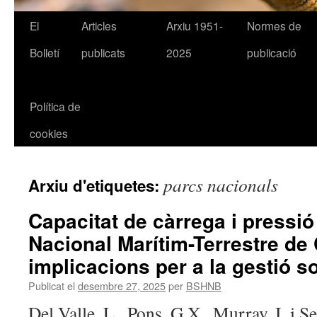
El
Articles
Arxiu 1951-
Normes de
Bolletí
publicats
2025
publicació
Política de
cookies
parcs nacionals
Arxiu d'etiquetes:
Capacitat de càrrega i pressi
Nacional Marítim-Terrestre de
implicacions per a la gestió s
Publicat el
desembre 27, 2025
per
BSHNB
Del Valle, L., Pons, G.X., Murray, I. i Se