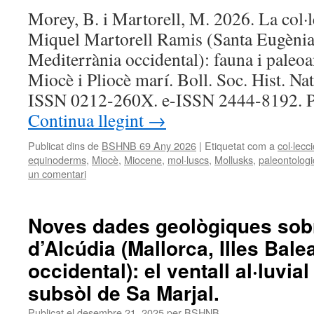
Morey, B. i Martorell, M. 2026. La col·
Miquel Martorell Ramis (Santa Eugènia
Mediterrània occidental): fauna i paleo
Miocè i Pliocè marí. Boll. Soc. Hist. Nat
ISSN 0212-260X. e-ISSN 2444-8192. P
Continua llegint
→
Publicat dins de
BSHNB 69 Any 2026
|
Etiquetat com a
col·lecc
equinoderms
,
Miocè
,
Miocene
,
mol·luscs
,
Mollusks
,
paleontologic
un comentari
Noves dades geològiques sob
d’Alcúdia (Mallorca, Illes Bale
occidental): el ventall al·luvial
subsòl de Sa Marjal.
Publicat el
desembre 21, 2025
per
BSHNB