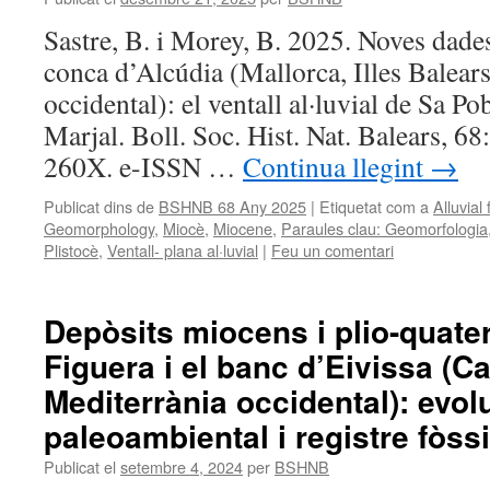
Sastre, B. i Morey, B. 2025. Noves dade
conca d’Alcúdia (Mallorca, Illes Balear
occidental): el ventall al·luvial de Sa Po
Marjal. Boll. Soc. Hist. Nat. Balears, 
260X. e-ISSN …
Continua llegint
→
Publicat dins de
BSHNB 68 Any 2025
|
Etiquetat com a
Alluvial 
Geomorphology
,
Miocè
,
Miocene
,
Paraules clau: Geomorfologia
Plistocè
,
Ventall- plana al·luvial
|
Feu un comentari
Depòsits miocens i plio-quater
Figuera i el banc d’Eivissa (Ca
Mediterrània occidental): evol
paleoambiental i registre fòssi
Publicat el
setembre 4, 2024
per
BSHNB