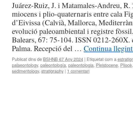
Juárez-Ruiz, J. i Matamales-Andreu, R.
miocens i plio-quaternaris entre cala Fig
d’Eivissa (Calvià, Mallorca, Mediterràn
evolució paleoambiental i registre fòssil.
Balears, 67: 75-104. ISSN 0212-260X.
Palma. Recepció del …
Continua llegin
Publicat dins de
BSHNB 67 Any 2024
|
Etiquetat com a
estratigr
palaeontology
,
paleontología
,
paleontologia
,
Pleistocene
,
Pliocè
sedimentology
,
stratigraphy
|
1 comentari