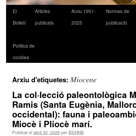
El
Articles
Arxiu 1951-
Normes de
Bolletí
publicats
2025
publicació
Política de
cookies
Miocene
Arxiu d'etiquetes:
La col·lecció paleontològica M
Ramis (Santa Eugènia, Mallorc
occidental): fauna i paleoambi
Miocè i Pliocè marí.
Publicat el
abril 30, 2026
per
BSHNB