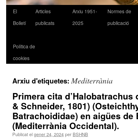
El
Articles
Arxiu 1951-
Normes de
Bolletí
publicats
2025
publicació
Política de
cookies
Mediterrània
Arxiu d'etiquetes:
Primera cita d’Halobatrachus 
& Schneider, 1801) (Osteichth
Batrachoididae) en aigües de 
(Mediterrània Occidental).
Publicat el
gener 24, 2024
per
BSHNB