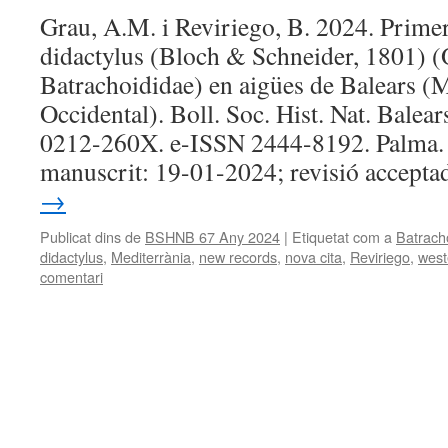
Grau, A.M. i Reviriego, B. 2024. Prime
didactylus (Bloch & Schneider, 1801) (
Batrachoididae) en aigües de Balears (
Occidental). Boll. Soc. Hist. Nat. Balea
0212-260X. e-ISSN 2444-8192. Palma. 
manuscrit: 19-01-2024; revisió accept
→
Publicat dins de
BSHNB 67 Any 2024
|
Etiquetat com a
Batrach
didactylus
,
Mediterrània
,
new records
,
nova cita
,
Reviriego
,
west
comentari