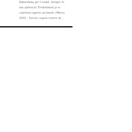
Enhorabona per l´estudi .Sempre és
una aportació. Evidentment ja se
coneixien aquests jaciments (Morey,
2020) . Llavors segosn criteris de…