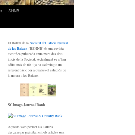
cs
SHNB
El Bolletí de la
Societat d’Història Natural
de les Balears
(BSHNB) és una revista
científica publicada anualment des dels
inicis de la Societat. Actualment se n’han
editat més de 60, i ja ha esdevingut un
referent bàsic per a qualsevol estudiós de
la natura a les Balears.
SCImago Journal Rank
Aquests web permet als usuaris
descarregar gratuïtament els articles una