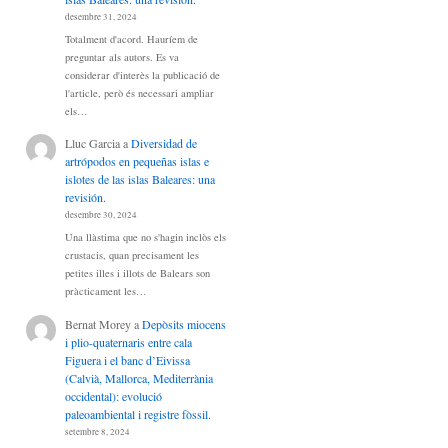
desembre 31, 2024
Totalment d'acord. Hauríem de
preguntar als autors. Es va
considerar d'interès la publicació de
l'article, però és necessari ampliar
els…
Lluc Garcia
a
Diversidad de
artrópodos en pequeñas islas e
islotes de las islas Baleares: una
revisión.
desembre 30, 2024
Una llàstima que no s'hagin inclòs els
crustacis, quan precisament les
petites illes i illots de Balears son
pràcticament les…
Bernat Morey
a
Depòsits miocens
i plio-quaternaris entre cala
Figuera i el banc d’Eivissa
(Calvià, Mallorca, Mediterrània
occidental): evolució
paleoambiental i registre fòssil.
setembre 8, 2024