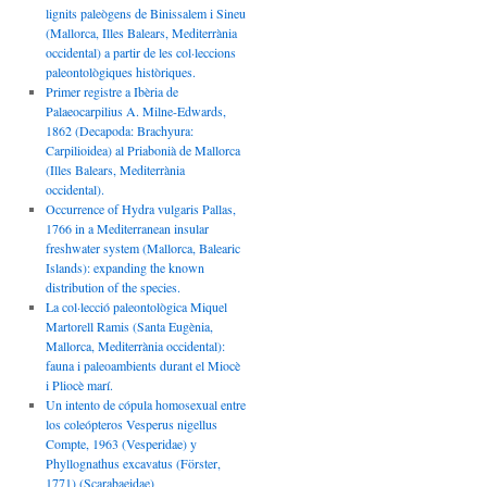
lignits paleògens de Binissalem i Sineu
(Mallorca, Illes Balears, Mediterrània
occidental) a partir de les col·leccions
paleontològiques històriques.
Primer registre a Ibèria de
Palaeocarpilius A. Milne-Edwards,
1862 (Decapoda: Brachyura:
Carpilioidea) al Priabonià de Mallorca
(Illes Balears, Mediterrània
occidental).
Occurrence of Hydra vulgaris Pallas,
1766 in a Mediterranean insular
freshwater system (Mallorca, Balearic
Islands): expanding the known
distribution of the species.
La col·lecció paleontològica Miquel
Martorell Ramis (Santa Eugènia,
Mallorca, Mediterrània occidental):
fauna i paleoambients durant el Miocè
i Pliocè marí.
Un intento de cópula homosexual entre
los coleópteros Vesperus nigellus
Compte, 1963 (Vesperidae) y
Phyllognathus excavatus (Förster,
1771) (Scarabaeidae)