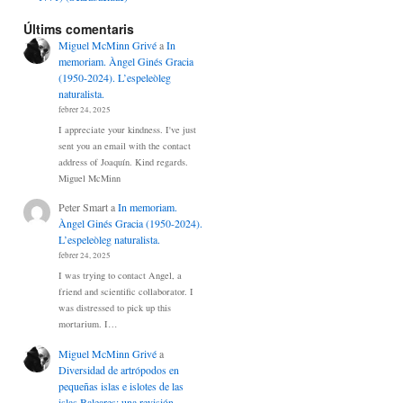
Últims comentaris
Miguel McMinn Grivé
a
In
memoriam. Àngel Ginés Gracia
(1950-2024). L’espeleòleg
naturalista.
febrer 24, 2025
I appreciate your kindness. I've just
sent you an email with the contact
address of Joaquín. Kind regards.
Miguel McMinn
Peter Smart
a
In memoriam.
Àngel Ginés Gracia (1950-2024).
L’espeleòleg naturalista.
febrer 24, 2025
I was trying to contact Angel, a
friend and scientific collaborator. I
was distressed to pick up this
mortarium. I…
Miguel McMinn Grivé
a
Diversidad de artrópodos en
pequeñas islas e islotes de las
islas Baleares: una revisión.