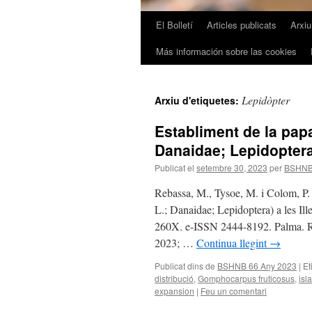
El Bolletí
Articles publicats
Arxi
Más información sobre las cookies
Lepidòpter
Arxiu d'etiquetes:
Establiment de la pap
Danaidae; Lepidoptera)
Publicat el
setembre 30, 2023
per
BSHN
Rebassa, M., Tysoe, M. i Colom, P.
L.; Danaidae; Lepidoptera) a les Ill
260X. e-ISSN 2444-8192. Palma. Re
2023; …
Continua llegint
→
Publicat dins de
BSHNB 66 Any 2023
|
Et
distribució
,
Gomphocarpus fruticosus
,
isl
expansion
|
Feu un comentari