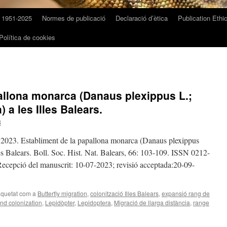
u 1951-2025
Normes de publicació
Declaració d’ètica
Publication Ethi
Política de cookies
allona monarca (Danaus plexippus L.;
 a les Illes Balears.
B
 2023. Establiment de la papallona monarca (Danaus plexippus
es Balears. Boll. Soc. Hist. Nat. Balears, 66: 103-109. ISSN 0212-
cepció del manuscrit: 10-07-2023; revisió acceptada:20-09-
iquetat com a
Butterfly migration
,
colonització Illes Balears
,
expansió rang de
and colonization
,
Lepidòpter
,
Lepidoptera
,
Migració de llarga distància
,
range