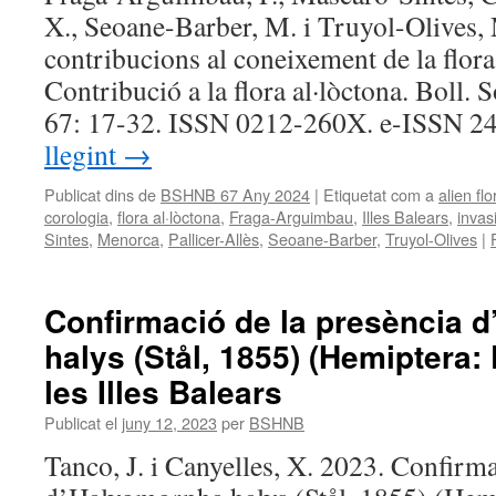
X., Seoane-Barber, M. i Truyol-Olives, 
contribucions al coneixement de la flo
Contribució a la flora al·lòctona. Boll. S
67: 17-32. ISSN 0212-260X. e-ISSN 
llegint
→
Publicat dins de
BSHNB 67 Any 2024
|
Etiquetat com a
alien flo
corologia
,
flora al·lòctona
,
Fraga-Arguimbau
,
Illes Balears
,
invas
Sintes
,
Menorca
,
Pallicer-Allès
,
Seoane-Barber
,
Truyol-Olives
|
Confirmació de la presència 
halys (Stål, 1855) (Hemiptera:
les Illes Balears
Publicat el
juny 12, 2023
per
BSHNB
Tanco, J. i Canyelles, X. 2023. Confirma