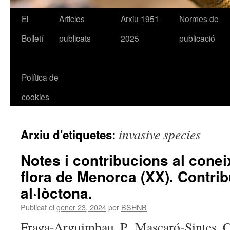
El
Articles
Arxiu 1951-
Normes de
Bolletí
publicats
2025
publicació
Política de
cookies
invasive species
Arxiu d'etiquetes:
Notes i contribucions al cone
flora de Menorca (XX). Contribu
al·lòctona.
Publicat el
gener 23, 2024
per
BSHNB
Fraga-Arguimbau, P., Mascaró-Sintes, C. 