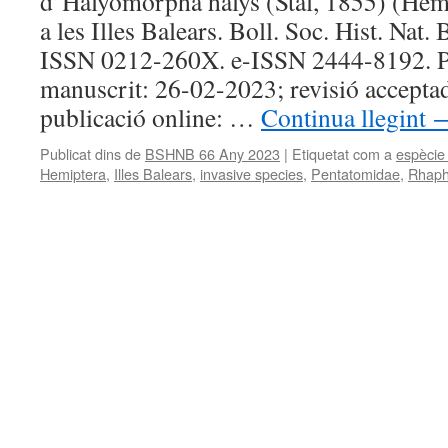
d’Halyomorpha halys (Stål, 1855) (Hem
a les Illes Balears. Boll. Soc. Hist. Nat.
ISSN 0212-260X. e-ISSN 2444-8192. P
manuscrit: 26-02-2023; revisió accept
publicació online: …
Continua llegint
Publicat dins de
BSHNB 66 Any 2023
|
Etiquetat com a
espècie
Hemiptera
,
Illes Balears
,
invasive species
,
Pentatomidae
,
Rhaph