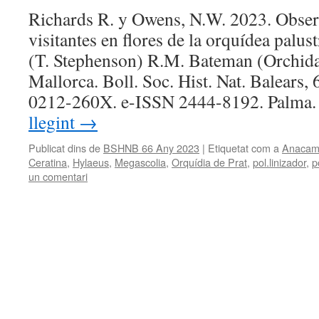
Richards R. y Owens, N.W. 2023. Obser
visitantes en flores de la orquídea palu
(T. Stephenson) R.M. Bateman (Orchida
Mallorca. Boll. Soc. Hist. Nat. Balears
0212-260X. e-ISSN 2444-8192. Palma
llegint
→
Publicat dins de
BSHNB 66 Any 2023
|
Etiquetat com a
Anacamp
Ceratina
,
Hylaeus
,
Megascolia
,
Orquídia de Prat
,
pol.linizador
,
p
un comentari