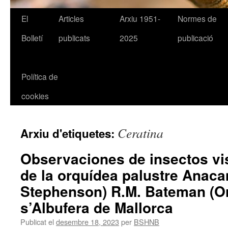
El
Articles
Arxiu 1951-
Normes de
Bolletí
publicats
2025
publicació
Política de
cookies
Ceratina
Arxiu d'etiquetes:
Observaciones de insectos vis
de la orquídea palustre Anaca
Stephenson) R.M. Bateman (O
s’Albufera de Mallorca
Publicat el
desembre 18, 2023
per
BSHNB